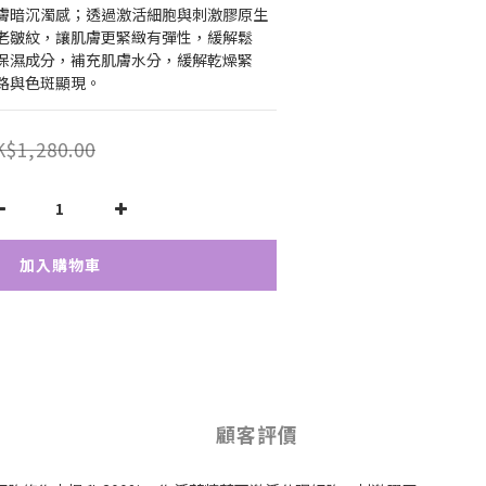
膚暗沉濁感；透過激活細胞與刺激膠原生
老皺紋，讓肌膚更緊緻有彈性，緩解鬆
保濕成分，補充肌膚水分，緩解乾燥緊
路與色斑顯現。
$1,280.00
加入購物車
顧客評價