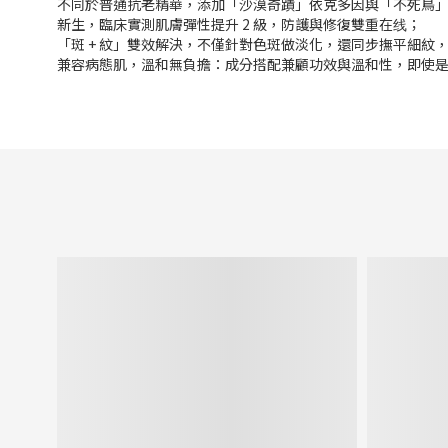
不同於普通抗老精華，添加「沙漠奇蹟」依克多因與「不死鳥」復
新生，臨床實測肌膚彈性提升 2 級，防護與修復雙重在线；
「斑 + 紋」雙效解決，不僅針對色斑做淡化，還同步撫平細
兼容病態肌，溫和無負擔：成分搭配兼顧功效與溫和性，即使