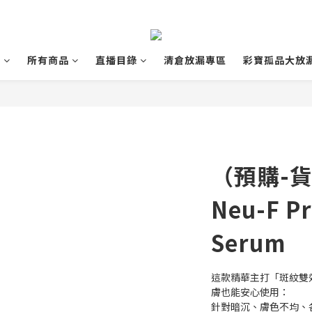
知
所有商品
直播目錄
清倉放漏專區
彩寶孤品大放
（預購-
Neu-F Pr
Serum
這款精華主打「斑紋雙
膚也能安心使用：
針對暗沉、膚色不均、