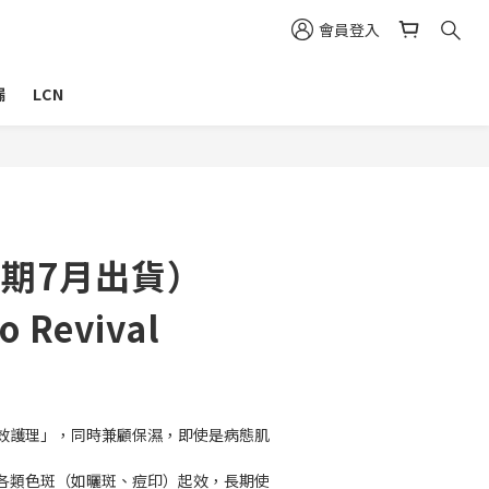
會員登入
漏
LCN
貨期7月出貨）
o Revival
效護理」，同時兼顧保濕，即使是病態肌
各類色斑（如曬斑、痘印）起效，長期使