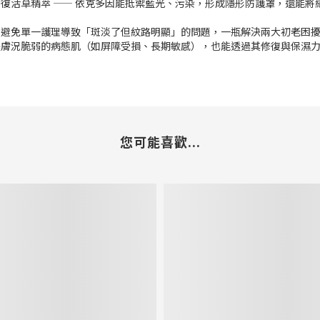
活草精萃 —— 依克多因能抵禦藍光、污染，形成隱形防護罩，還能將細
紋，避免單一護理導致「斑淡了但紋路明顯」的問題，一瓶解決兩大初老困
是膚況脆弱的病態肌（如屏障受損、長期敏感），也能透過其修復與保濕
您可能喜歡...