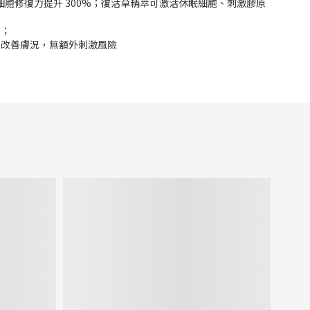
胞修復力提升 300%；復活草精萃可激活休眠細胞、刺激膠原
擾；
力改善膚況，無額外刺激風險